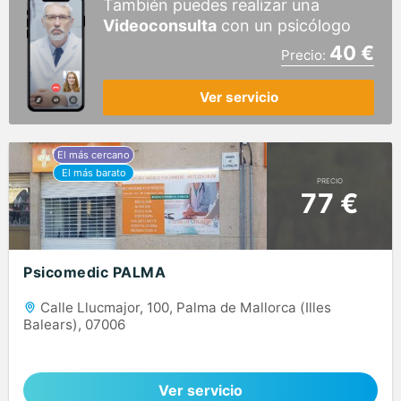
También puedes realizar una
Videoconsulta
con un psicólogo
40 €
Precio:
Ver servicio
PRECIO
77 €
Psicomedic PALMA
Calle Llucmajor, 100, Palma de Mallorca (Illes
Balears), 07006
Ver servicio