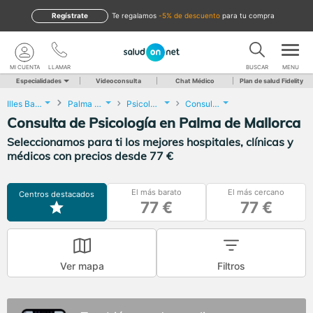
Regístrate
te regalamos
-5% de descuento
para tu compra
MI CUENTA
LLAMAR
BUSCAR
MENU
Especialidades
Videoconsulta
Chat Médico
Plan de salud Fidelity
Illes Balears
Palma de Mallorca
Psicología
Consulta de Psicología
Consulta de Psicología en Palma de Mallorca
Seleccionamos para ti los mejores hospitales, clínicas y
médicos con precios desde 77 €
El más barato
El más cercano
Centros destacados
77 €
77 €
Ver mapa
Filtros