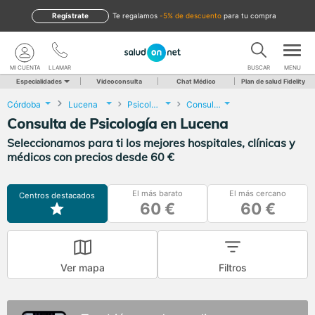
Regístrate
te regalamos
-5% de descuento
para tu compra
MI CUENTA
LLAMAR
BUSCAR
MENU
Especialidades
Videoconsulta
Chat Médico
Plan de salud Fidelity
Córdoba
Lucena
Psicología
Consulta de Psicología
Consulta de Psicología en Lucena
Seleccionamos para ti los mejores hospitales, clínicas y
médicos con precios desde 60 €
El más barato
El más cercano
Centros destacados
60 €
60 €
Ver mapa
Filtros