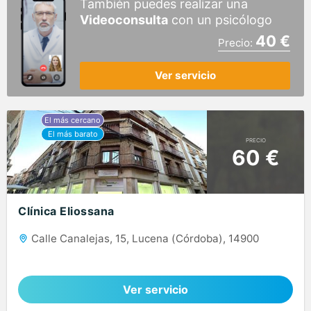
También puedes realizar una
Videoconsulta
con un psicólogo
40 €
Precio:
Ver servicio
PRECIO
60 €
Clínica Eliossana
Calle Canalejas, 15, Lucena (Córdoba), 14900
Ver servicio