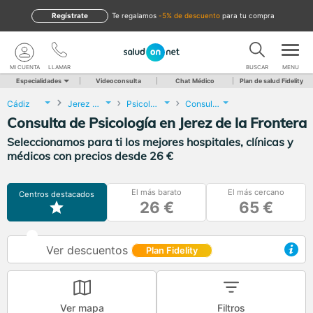
Regístrate
te regalamos
-5% de descuento
para tu compra
MI CUENTA
LLAMAR
BUSCAR
MENU
Especialidades
Videoconsulta
Chat Médico
Plan de salud Fidelity
Cádiz
Jerez de la Frontera
Psicología
Consulta de Psicología
Consulta de Psicología en Jerez de la Frontera
Seleccionamos para ti los mejores hospitales, clínicas y
médicos con precios desde 26 €
El más barato
El más cercano
Centros destacados
26 €
65 €
Ver descuentos
Plan Fidelity
Ver mapa
Filtros