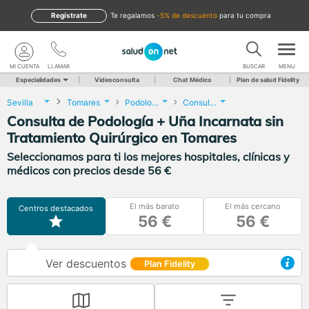
Regístrate
te regalamos
-5% de descuento
para tu compra
MI CUENTA
LLAMAR
BUSCAR
MENU
Especialidades
Videoconsulta
Chat Médico
Plan de salud Fidelity
Sevilla
Tomares
Podología
Consulta de Podología + Uña Incarnata sin Tratamiento Quirúrgico
Consulta de Podología + Uña Incarnata sin
Tratamiento Quirúrgico en Tomares
Seleccionamos para ti los mejores hospitales, clínicas y
médicos con precios desde 56 €
El más barato
El más cercano
Centros destacados
56 €
56 €
Ver descuentos
Plan Fidelity