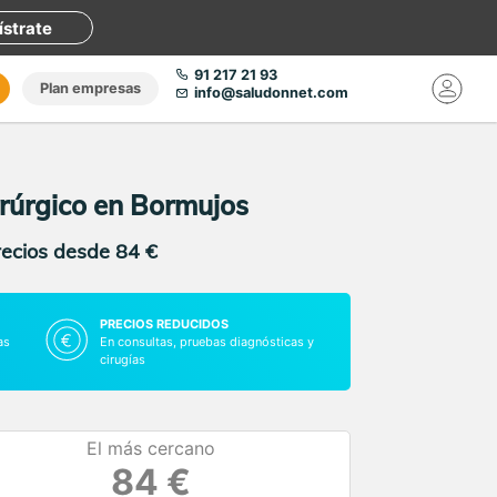
ístrate
91 217 21 93
Plan empresas
info@saludonnet.com
rúrgico en Bormujos
recios desde 84 €
PRECIOS REDUCIDOS
as
En consultas, pruebas diagnósticas y
cirugías
El más cercano
84 €