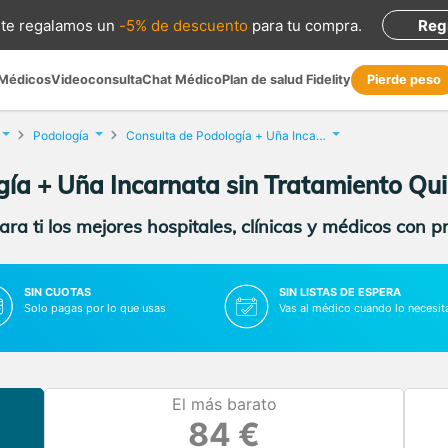
te regalamos
un
-5% de descuento
para tu compra
.
Reg
 Médicos
Videoconsulta
Chat Médico
Plan de salud Fidelity
Pierde peso
Podología
Consulta de Podología + Uña Incarnata sin Tratamiento Quirúrgico
ía + Uña Incarnata sin Tratamiento Qui
ra ti los mejores hospitales, clínicas y médicos con p
SIN CUOTAS
SIN LISTAS DE ESPERA
Solo pagas por lo que usas
Vas al médico cuando lo necesit
El más barato
84 €