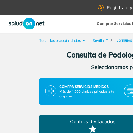
Regístrate y
Comprar Servicios
Bormujos
Todas las especialidades
Sevilla
Consulta de Podolog
Seleccionamos pa
COMPRA SERVICIOS MÉDICOS
Más de 4.000 clínicas privadas a tu
disposición
Centros destacados