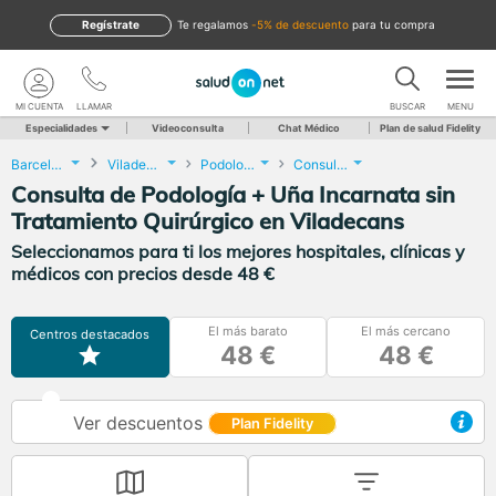
Regístrate
te regalamos
-5% de descuento
para tu compra
MI CUENTA
LLAMAR
BUSCAR
MENU
Especialidades
Videoconsulta
Chat Médico
Plan de salud Fidelity
Barcelona
Viladecans
Podología
Consulta de Podología + Uña Incarnata sin Tratamiento Quirúrgico
Consulta de Podología + Uña Incarnata sin
Tratamiento Quirúrgico en Viladecans
Seleccionamos para ti los mejores hospitales, clínicas y
médicos con precios desde 48 €
El más barato
El más cercano
Centros destacados
48 €
48 €
Ver descuentos
Plan Fidelity