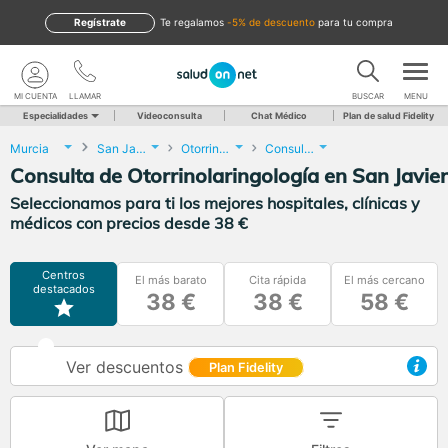
Regístrate
te regalamos
-5% de descuento
para tu compra
MI CUENTA
LLAMAR
BUSCAR
MENU
Especialidades
Videoconsulta
Chat Médico
Plan de salud Fidelity
Murcia
San Javier
Otorrinolaringología
Consulta de Otorrinolaringología
Consulta de Otorrinolaringología en San Javier
Seleccionamos para ti los mejores hospitales, clínicas y
médicos con precios desde 38 €
Centros
El más barato
Cita rápida
El más cercano
destacados
38 €
38 €
58 €
Ver descuentos
Plan Fidelity