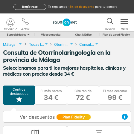
Regístrate
te regalamos
-5% de descuento
para tu compra
MI CUENTA
LLAMAR
BUSCAR
MENU
Especialidades
Videoconsulta
Chat Médico
Plan de salud Fidelity
Málaga
Todas las localidades
Otorrinolaringología
Consulta de Otorrinolaringología
Consulta de Otorrinolaringología en la
provincia de Málaga
Seleccionamos para ti los mejores hospitales, clínicas y
médicos con precios desde 34 €
Centros
El más barato
Cita rápida
El más cercano
destacados
34 €
72 €
99 €
Ver descuentos
Plan Fidelity