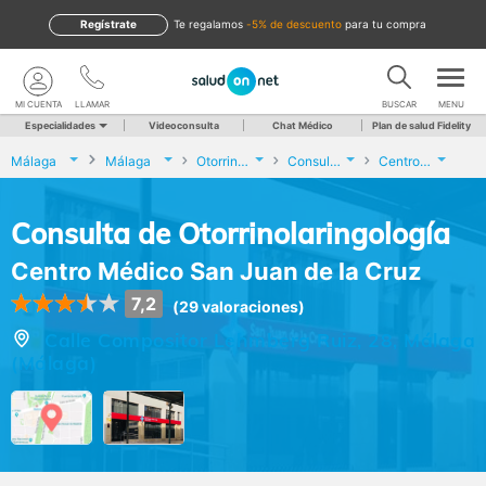
Regístrate
te regalamos
-5% de descuento
para tu compra
MI CUENTA
LLAMAR
BUSCAR
MENU
Especialidades
Videoconsulta
Chat Médico
Plan de salud Fidelity
Málaga
Málaga
Otorrinolaringología
Consulta de Otorrinolaringología
Centro Médico San Juan de la Cruz
Consulta de Otorrinolaringología
Centro Médico San Juan de la Cruz
7,2
(29 valoraciones)
Calle Compositor Lehmberg Ruiz, 28, Málaga
(Málaga)