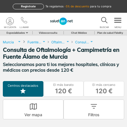
Regístrate
te regalamos
-5% de descuento
para tu compra
MI CUENTA
LLAMAR
BUSCAR
MENU
Especialidades
Videoconsulta
Chat Médico
Plan de salud Fidelity
Murcia
Fuente Álamo de Murcia
Oftalmología
Consulta de Oftalmología + Campimetría
Consulta de Oftalmología + Campimetría en
Fuente Álamo de Murcia
Seleccionamos para ti los mejores hospitales, clínicas y
médicos con precios desde 120 €
El más barato
El más cercano
Centros destacados
120 €
120 €
Ver mapa
Filtros