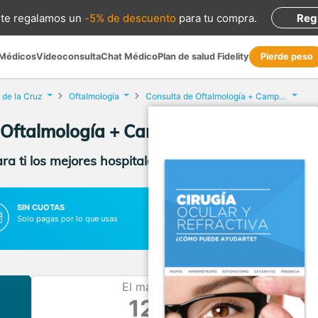
te regalamos
un
-5% de descuento
para tu compra
.
Reg
 Médicos
Videoconsulta
Chat Médico
Plan de salud Fidelity
Pierde peso
de la Cruz
Oftalmología
Consulta de Oftalmología + Campimetría
 Oftalmología + Campimetría en Caravac
a ti los mejores hospitales, clínicas y médicos con p
SIN CUOTAS
SIN LISTAS DE ESPERA
Solo pagas por lo que usas
Vas al médico cuando lo necesit
El más barato
120 €