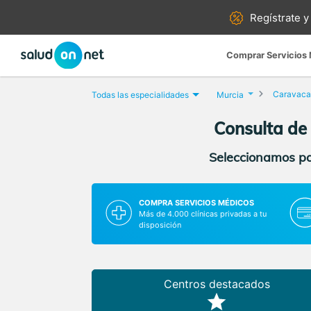
Regístrate y
Comprar Servicios
Caravaca 
Todas las especialidades
Murcia
Consulta de
Seleccionamos par
COMPRA SERVICIOS MÉDICOS
Más de 4.000 clínicas privadas a tu
disposición
Centros destacados