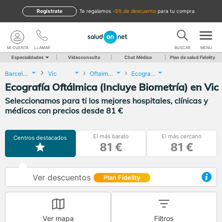
Regístrate
te regalamos
-5% de descuento
para tu compra
MI CUENTA
LLAMAR
BUSCAR
MENU
Especialidades
Videoconsulta
Chat Médico
Plan de salud Fidelity
Barcelona
Vic
Oftalmología
Ecografía Oftálmica (Incluye Biometría)
Ecografía Oftálmica (Incluye Biometría) en Vic
Seleccionamos para ti los mejores hospitales, clínicas y
médicos con precios desde 81 €
El más barato
El más cercano
Centros destacados
81 €
81 €
Ver descuentos
Plan Fidelity
Ver mapa
Filtros