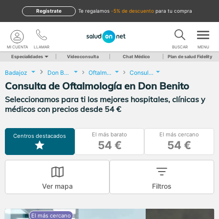
Regístrate
te regalamos
-5% de descuento
para tu compra
MI CUENTA
LLAMAR
BUSCAR
MENU
Especialidades
Videoconsulta
Chat Médico
Plan de salud Fidelity
Badajoz
Don Benito
Oftalmología
Consulta de Oftalmología
Consulta de Oftalmología en Don Benito
Seleccionamos para ti los mejores hospitales, clínicas y
médicos con precios desde 54 €
El más barato
El más cercano
Centros destacados
54 €
54 €
Ver mapa
Filtros