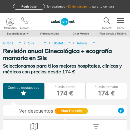
Regístrate
te regalamos
-5% de descuento
para tu compra
MI CUENTA
LLAMAR
BUSCAR
MENU
Especialidades
Videoconsulta
Chat Médico
Plan de salud Fidelity
Girona
Sils
Obstetricia y Ginecología
Revisión anual Ginecológica + ecografía mamaria
Revisión anual Ginecológica + ecografía
mamaria en Sils
Seleccionamos para ti los mejores hospitales, clínicas y
médicos con precios desde 174 €
El más barato
El más cercano
Centros destacados
174 €
174 €
Ver descuentos
Plan Fidelity