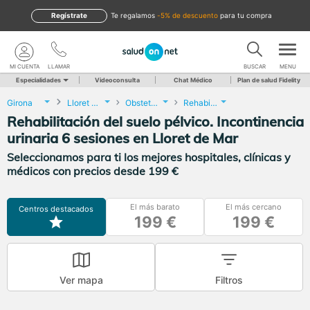
Regístrate
te regalamos
-5% de descuento
para tu compra
MI CUENTA
LLAMAR
BUSCAR
MENU
Especialidades
Videoconsulta
Chat Médico
Plan de salud Fidelity
Girona
Lloret de Mar
Obstetricia y Ginecología
Rehabilitación del suelo pélvico. Incontinencia urinaria 6 sesiones
Rehabilitación del suelo pélvico. Incontinencia
urinaria 6 sesiones en Lloret de Mar
Seleccionamos para ti los mejores hospitales, clínicas y
médicos con precios desde 199 €
El más barato
El más cercano
Centros destacados
199 €
199 €
Ver mapa
Filtros