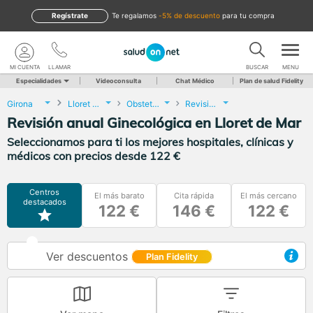
Regístrate
te regalamos
-5% de descuento
para tu compra
MI CUENTA
LLAMAR
BUSCAR
MENU
Especialidades
Videoconsulta
Chat Médico
Plan de salud Fidelity
Girona
Lloret de Mar
Obstetricia y Ginecología
Revisión anual Ginecológica
Revisión anual Ginecológica en Lloret de Mar
Seleccionamos para ti los mejores hospitales, clínicas y
médicos con precios desde 122 €
Centros
El más barato
Cita rápida
El más cercano
destacados
122 €
146 €
122 €
Ver descuentos
Plan Fidelity