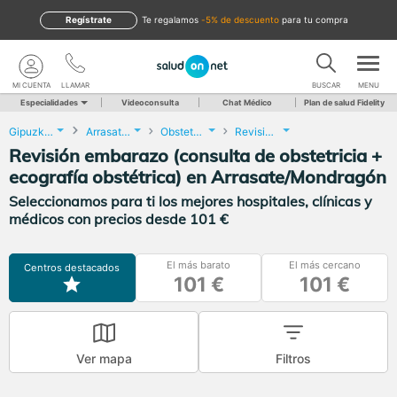
Regístrate
te regalamos
-5% de descuento
para tu compra
MI CUENTA
LLAMAR
BUSCAR
MENU
Especialidades
Videoconsulta
Chat Médico
Plan de salud Fidelity
Gipuzkoa
Arrasate/Mondragón
Obstetricia y Ginecología
Revisión embarazo (consulta de obstetricia + ecografía obstétrica)
Revisión embarazo (consulta de obstetricia +
ecografía obstétrica) en Arrasate/Mondragón
Seleccionamos para ti los mejores hospitales, clínicas y
médicos con precios desde 101 €
El más barato
El más cercano
Centros destacados
101 €
101 €
Ver mapa
Filtros