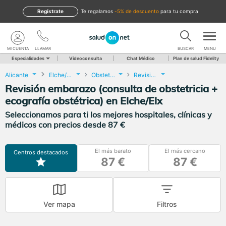
Regístrate
te regalamos
-5% de descuento
para tu compra
MI CUENTA
LLAMAR
BUSCAR
MENU
Especialidades
Videoconsulta
Chat Médico
Plan de salud Fidelity
Alicante
Elche/Elx
Obstetricia y Ginecología
Revisión embarazo (consulta de obstetricia + ecografía obstétrica)
Revisión embarazo (consulta de obstetricia +
ecografía obstétrica) en Elche/Elx
Seleccionamos para ti los mejores hospitales, clínicas y
médicos con precios desde 87 €
El más barato
El más cercano
Centros destacados
87 €
87 €
Ver mapa
Filtros