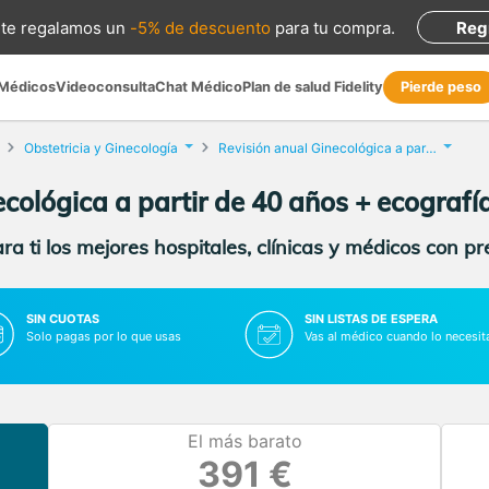
te regalamos
un
-5% de descuento
para tu compra
.
Reg
 Médicos
Videoconsulta
Chat Médico
Plan de salud Fidelity
Pierde peso
Obstetricia y Ginecología
Revisión anual Ginecológica a partir de 40 años + ecografía mamaria
ecológica a partir de 40 años + ecograf
a ti los mejores hospitales, clínicas y médicos con p
SIN CUOTAS
SIN LISTAS DE ESPERA
Solo pagas por lo que usas
Vas al médico cuando lo necesit
El más barato
391 €