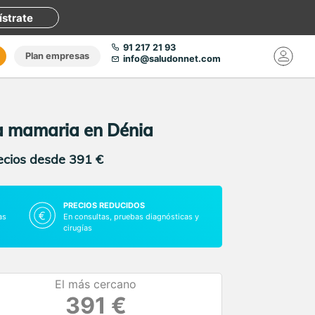
ístrate
91 217 21 93
Plan empresas
info@saludonnet.com
ía mamaria en Dénia
recios desde 391 €
PRECIOS REDUCIDOS
as
En consultas, pruebas diagnósticas y
cirugías
El más cercano
391 €