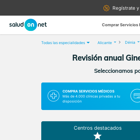
Regístrate y
Comprar Servicios
Dénia
Todas las especialidades
Alicante
Revisión anual Gin
Seleccionamos par
COMPRA SERVICIOS MÉDICOS
Más de 4.000 clínicas privadas a tu
disposición
Centros destacados