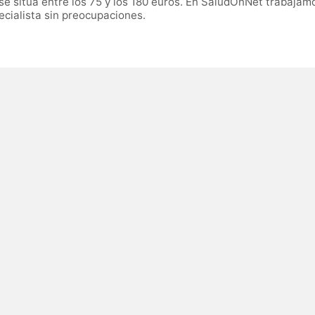
se sitúa entre los 75 y los 180 euros. En SaludOnNet trabaja
ecialista sin preocupaciones.