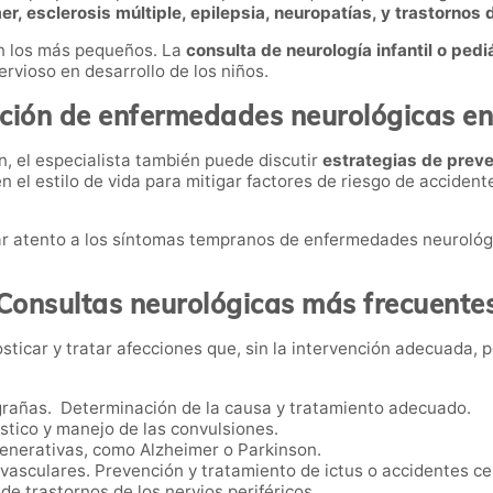
, esclerosis múltiple, epilepsia, neuropatías, y trastornos
n los más pequeños. La
consulta de neurología infantil o pediá
rvioso en desarrollo de los niños.
ción de enfermedades neurológicas en 
, el especialista también puede discutir
estrategias de preve
en el estilo de vida para mitigar factores de riesgo de acciden
tar atento a los síntomas tempranos de enfermedades neuroló
Consultas neurológicas más frecuente
ticar y tratar afecciones que, sin la intervención adecuada, 
grañas. Determinación de la causa y tratamiento adecuado.
stico y manejo de las convulsiones.
nerativas, como Alzheimer o Parkinson.
asculares. Prevención y tratamiento de ictus o accidentes ce
de trastornos de los nervios periféricos.