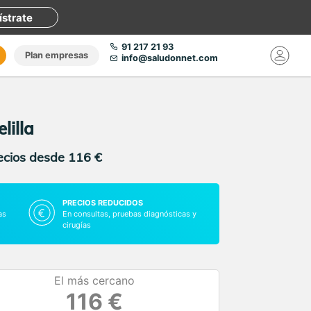
ístrate
91 217 21 93
Plan empresas
info@saludonnet.com
lilla
recios desde 116 €
PRECIOS REDUCIDOS
as
En consultas, pruebas diagnósticas y
cirugías
El más cercano
116 €