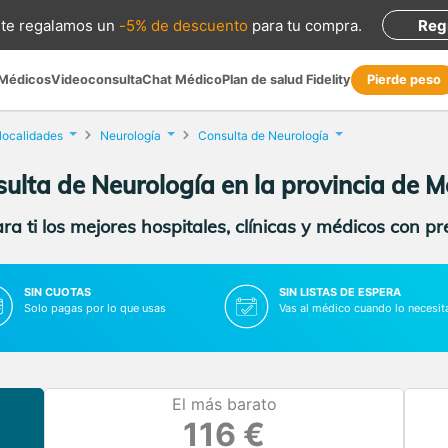
te regalamos
un
-5% de descuento
para tu compra
.
Reg
 Médicos
Videoconsulta
Chat Médico
Plan de salud Fidelity
Pierde peso
 localidades
Neurología
Consulta de Neurología
ulta de Neurología en la provincia de Me
a ti los mejores hospitales, clínicas y médicos con p
SIN CUOTAS
SIN LISTAS DE ESPERA
Solo pagas por lo que usas
Vas al médico cuando lo necesit
El más barato
116 €