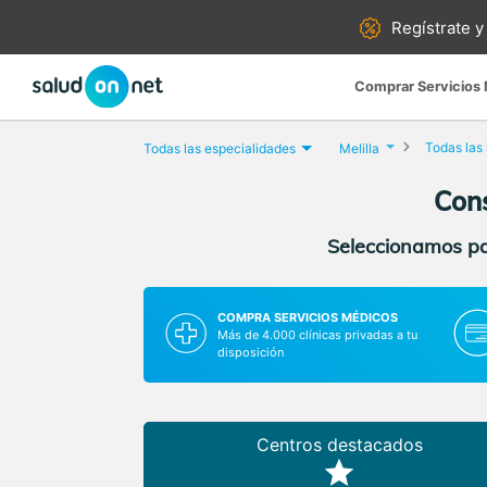
Regístrate y
Comprar Servicios
Todas las
Todas las especialidades
Melilla
Cons
Seleccionamos par
COMPRA SERVICIOS MÉDICOS
Más de 4.000 clínicas privadas a tu
disposición
Centros destacados