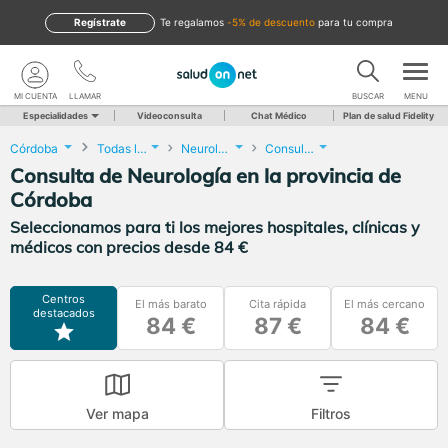
Regístrate
te regalamos
-5% de descuento
para tu compra
MI CUENTA
LLAMAR
BUSCAR
MENU
Especialidades
Videoconsulta
Chat Médico
Plan de salud Fidelity
Córdoba
Todas las localidades
Neurología
Consulta de Neurología
Consulta de Neurología en la provincia de
Córdoba
Seleccionamos para ti los mejores hospitales, clínicas y
médicos con precios desde 84 €
Centros
El más barato
Cita rápida
El más cercano
destacados
84 €
87 €
84 €
Ver mapa
Filtros