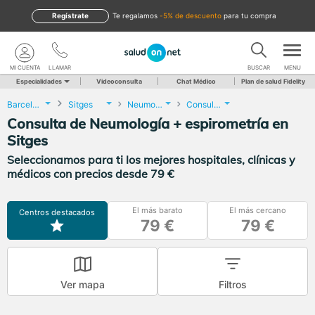
Regístrate
te regalamos
-5% de descuento
para tu compra
MI CUENTA
LLAMAR
BUSCAR
MENU
Especialidades
Videoconsulta
Chat Médico
Plan de salud Fidelity
Barcelona
Sitges
Neumología
Consulta de Neumología + espirometría
Consulta de Neumología + espirometría en
Sitges
Seleccionamos para ti los mejores hospitales, clínicas y
médicos con precios desde 79 €
El más barato
El más cercano
Centros destacados
79 €
79 €
Ver mapa
Filtros