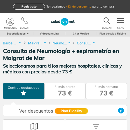
Regístrate
te regalamos
-5% de descuento
para tu compra
MI CUENTA
LLAMAR
BUSCAR
MENU
Especialidades
Videoconsulta
Chat Médico
Plan de salud Fidelity
Barcelona
Malgrat de Mar
Neumología
Consulta de Neumología + espirometría
Consulta de Neumología + espirometría en
Malgrat de Mar
Seleccionamos para ti los mejores hospitales, clínicas y
médicos con precios desde 73 €
El más barato
El más cercano
Centros destacados
73 €
73 €
Ver descuentos
Plan Fidelity