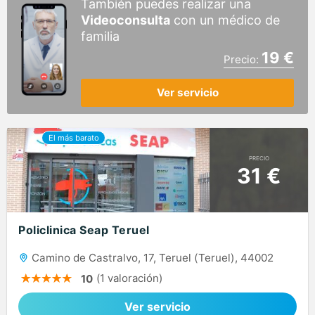
También puedes realizar una
Videoconsulta
con un médico de
familia
19 €
Precio:
Ver servicio
PRECIO
31 €
Policlinica Seap Teruel
Camino de Castralvo, 17, Teruel (Teruel), 44002
(1 valoración)
10
Ver servicio