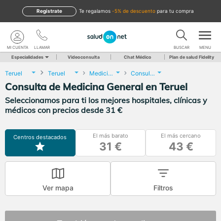
Regístrate
te regalamos
-5% de descuento
para tu compra
MI CUENTA
LLAMAR
BUSCAR
MENU
Especialidades
Videoconsulta
Chat Médico
Plan de salud Fidelity
Teruel
Teruel
Medicina General
Consulta de Medicina General
Consulta de Medicina General en Teruel
Seleccionamos para ti los mejores hospitales, clínicas y
médicos con precios desde 31 €
El más barato
El más cercano
Centros destacados
31 €
43 €
Ver mapa
Filtros