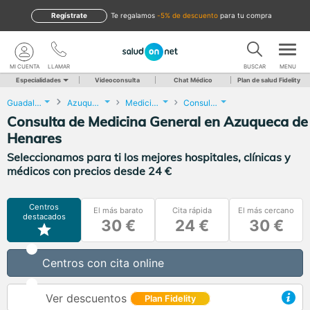
Regístrate
te regalamos
-5% de descuento
para tu compra
MI CUENTA
LLAMAR
BUSCAR
MENU
Especialidades
Videoconsulta
Chat Médico
Plan de salud Fidelity
Guadalajara
Azuqueca de Henares
Medicina General
Consulta de Medicina General
Consulta de Medicina General en Azuqueca de
Henares
Seleccionamos para ti los mejores hospitales, clínicas y
médicos con precios desde 24 €
Centros
El más barato
Cita rápida
El más cercano
destacados
30 €
24 €
30 €
Centros con cita online
Ver descuentos
Plan Fidelity