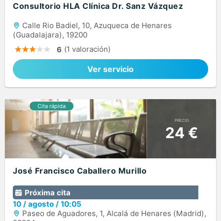
Consultorio HLA Clínica Dr. Sanz Vázquez
Calle Rio Badiel, 10, Azuqueca de Henares
(Guadalajara), 19200
(1 valoración)
6
Ver servicio
PRECIO
24 €
José Francisco Caballero Murillo
Próxima cita
10
/
agosto
/
10:05
Paseo de Aguadores, 1, Alcalá de Henares (Madrid),