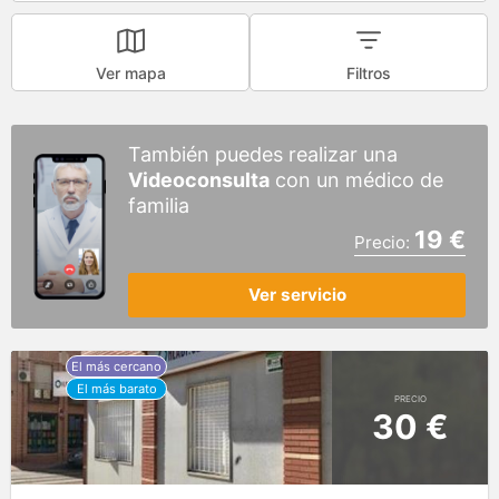
Ver mapa
Filtros
También puedes realizar una
Videoconsulta
con un médico de
familia
19 €
Precio:
Ver servicio
PRECIO
30 €