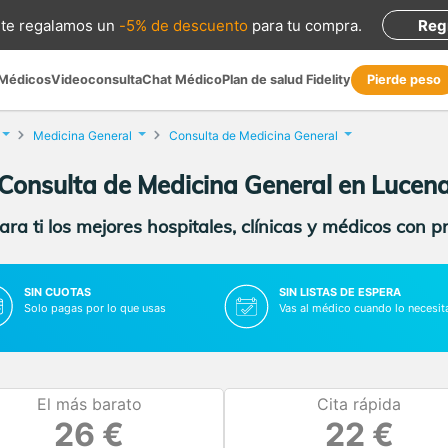
te regalamos
un
-5% de descuento
para tu compra
.
Reg
 Médicos
Videoconsulta
Chat Médico
Plan de salud Fidelity
Pierde peso
Medicina General
Consulta de Medicina General
Consulta de Medicina General en Lucen
ra ti los mejores hospitales, clínicas y médicos con p
SIN CUOTAS
SIN LISTAS DE ESPERA
Solo pagas por lo que usas
Vas al médico cuando lo necesit
El más barato
Cita rápida
26 €
22 €