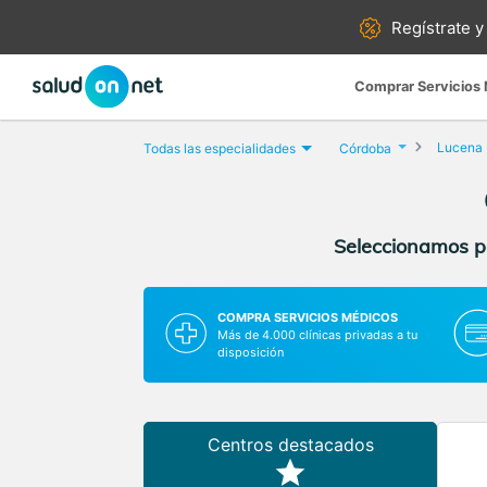
Regístrate y
Comprar Servicios
Lucena
Todas las especialidades
Córdoba
Seleccionamos pa
COMPRA SERVICIOS MÉDICOS
Más de 4.000 clínicas privadas a tu
disposición
Centros destacados