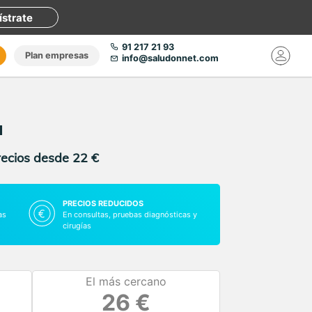
ístrate
91 217 21 93
Plan empresas
info@saludonnet.com
a
recios desde 22 €
PRECIOS REDUCIDOS
as
En consultas, pruebas diagnósticas y
cirugías
El más cercano
26 €