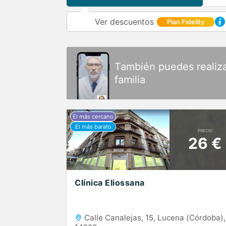
Ver descuentos
Plan Fidelity
También puedes realiz
familia
PRECIO
26 €
Clínica Eliossana
Calle Canalejas, 15, Lucena (Córdoba),