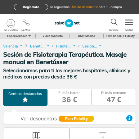
Regístrate
te regalamos
-5% de descuento
para tu compra
MI CUENTA
LLAMAR
BUSCAR
MENU
Especialidades
Videoconsulta
Chat Médico
Plan de salud Fidelity
Valencia
Benetússer
Fisioterapia
Sesión de Fisioterapia Terapéutica. Masaje manual
Sesión de Fisioterapia Terapéutica. Masaje
manual en Benetússer
Seleccionamos para ti los mejores hospitales, clínicas y
médicos con precios desde 36 €
El más barato
El más cercano
Centros destacados
36 €
47 €
Ver descuentos
Plan Fidelity