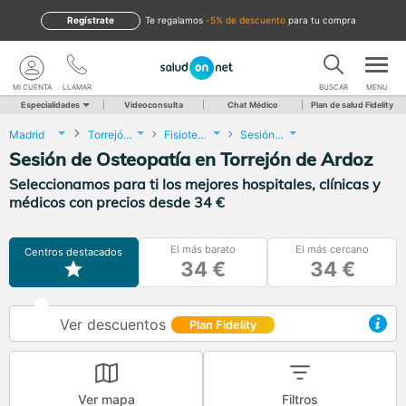
Regístrate
te regalamos
-5% de descuento
para tu compra
MI CUENTA
LLAMAR
BUSCAR
MENU
Especialidades
Videoconsulta
Chat Médico
Plan de salud Fidelity
Madrid
Torrejón de Ardoz
Fisioterapia
Sesión de Osteopatía
Sesión de Osteopatía en Torrejón de Ardoz
Seleccionamos para ti los mejores hospitales, clínicas y
médicos con precios desde 34 €
El más barato
El más cercano
Centros destacados
34 €
34 €
Ver descuentos
Plan Fidelity
Ver mapa
Filtros