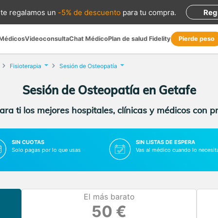
te regalamos
un
-5% de descuento
para tu compra
.
Reg
 Médicos
Videoconsulta
Chat Médico
Plan de salud Fidelity
Pierde peso
Fisioterapia
Sesión de Osteopatía
Sesión de Osteopatía en Getafe
ra ti los mejores hospitales, clínicas y médicos con p
SIN CUOTAS
SIN LISTAS DE ESPERA
Solo pagas por lo que usas
Vas al médico cuando lo necesit
El más barato
50 €