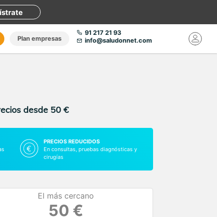
ístrate
91 217 21 93
Plan empresas
info@saludonnet.com
recios desde 50 €
PRECIOS REDUCIDOS
as
En consultas, pruebas diagnósticas y
cirugías
El más cercano
50 €