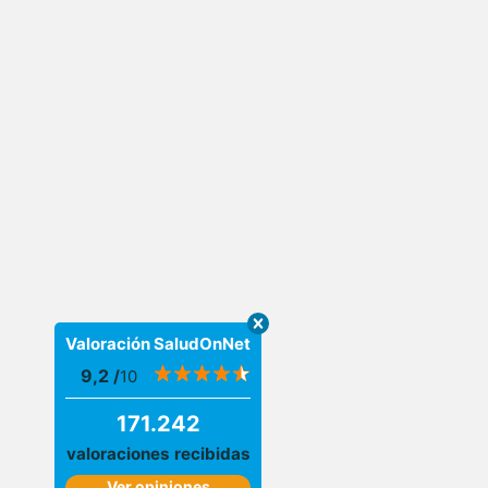
Valoración SaludOnNet
9,2
/
10
171.242
valoraciones recibidas
Ver opiniones