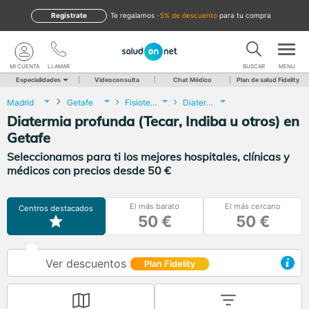
Regístrate
te regalamos
-5% de descuento
para tu compra
MI CUENTA
LLAMAR
BUSCAR
MENU
Especialidades
Videoconsulta
Chat Médico
Plan de salud Fidelity
Madrid
Getafe
Fisioterapia
Diatermia profunda (Tecar, Indiba u otros)
Diatermia profunda (Tecar, Indiba u otros) en
Getafe
Seleccionamos para ti los mejores hospitales, clínicas y
médicos con precios desde 50 €
El más barato
El más cercano
Centros destacados
50 €
50 €
Ver descuentos
Plan Fidelity