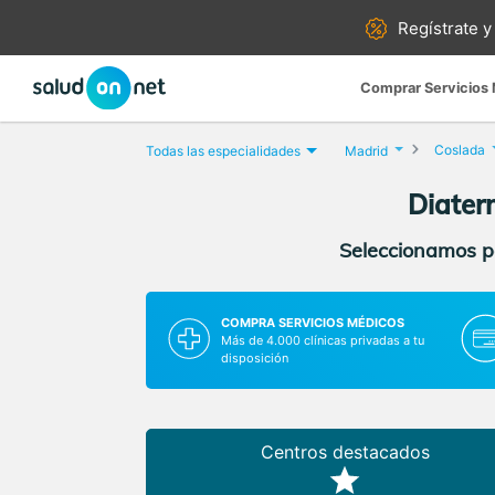
Regístrate y
Comprar Servicios
Coslada
Todas las especialidades
Madrid
Diater
Seleccionamos pa
COMPRA SERVICIOS MÉDICOS
Más de 4.000 clínicas privadas a tu
disposición
Centros destacados