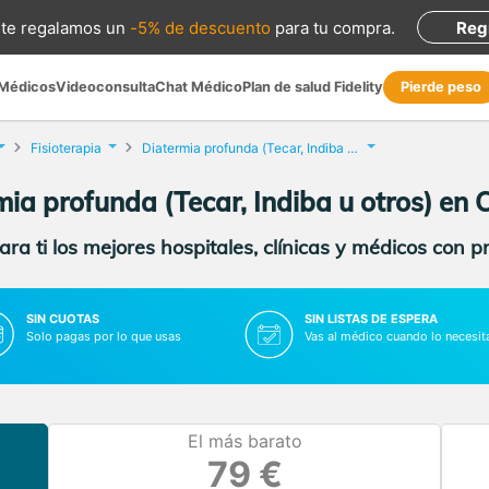
te regalamos
un
-5% de descuento
para tu compra
.
Reg
 Médicos
Videoconsulta
Chat Médico
Plan de salud Fidelity
Pierde peso
Fisioterapia
Diatermia profunda (Tecar, Indiba u otros)
mia profunda (Tecar, Indiba u otros) en 
ra ti los mejores hospitales, clínicas y médicos con p
SIN CUOTAS
SIN LISTAS DE ESPERA
Solo pagas por lo que usas
Vas al médico cuando lo necesit
El más barato
79 €