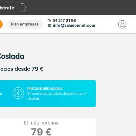
ístrate
91 217 21 93
Plan empresas
info@saludonnet.com
Coslada
recios desde 79 €
PRECIOS REDUCIDOS
as
En consultas, pruebas diagnósticas y
cirugías
El más cercano
79 €