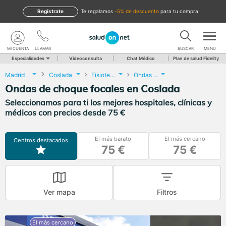
Regístrate
te regalamos
-5% de descuento
para tu compra
MI CUENTA
LLAMAR
BUSCAR
MENU
Especialidades
Videoconsulta
Chat Médico
Plan de salud Fidelity
Madrid
Coslada
Fisioterapia
Ondas de choque focales
Ondas de choque focales en Coslada
Seleccionamos para ti los mejores hospitales, clínicas y
médicos con precios desde 75 €
El más barato
El más cercano
Centros destacados
75 €
75 €
Ver mapa
Filtros