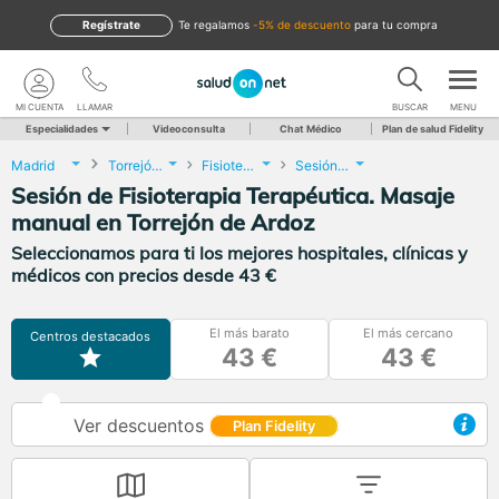
Regístrate
te regalamos
-5% de descuento
para tu compra
MI CUENTA
LLAMAR
BUSCAR
MENU
Especialidades
Videoconsulta
Chat Médico
Plan de salud Fidelity
Madrid
Torrejón de Ardoz
Fisioterapia
Sesión de Fisioterapia Terapéutica. Masaje manual
Sesión de Fisioterapia Terapéutica. Masaje
manual en Torrejón de Ardoz
Seleccionamos para ti los mejores hospitales, clínicas y
médicos con precios desde 43 €
El más barato
El más cercano
Centros destacados
43 €
43 €
Ver descuentos
Plan Fidelity