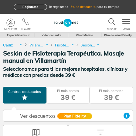
Regístrate
te regalamos
-5% de descuento
para tu compra
MI CUENTA
LLAMAR
BUSCAR
MENU
Especialidades
Videoconsulta
Chat Médico
Plan de salud Fidelity
Cádiz
Villamartín
Fisioterapia
Sesión de Fisioterapia Terapéutica. Masaje manual
Sesión de Fisioterapia Terapéutica. Masaje
manual en Villamartín
Seleccionamos para ti los mejores hospitales, clínicas y
médicos con precios desde 39 €
El más barato
El más cercano
Centros destacados
39 €
39 €
Ver descuentos
Plan Fidelity