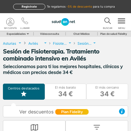
Regístrate
te regalamos
-5% de descuento
para tu compra
MI CUENTA
LLAMAR
BUSCAR
MENU
Especialidades
Videoconsulta
Chat Médico
Plan de salud Fidelity
Asturias
Avilés
Fisioterapia
Sesión de Fisioterapia. Tratamiento combinado intensivo
Sesión de Fisioterapia. Tratamiento
combinado intensivo en Avilés
Seleccionamos para ti los mejores hospitales, clínicas y
médicos con precios desde 34 €
El más barato
El más cercano
Centros destacados
34 €
34 €
Ver descuentos
Plan Fidelity