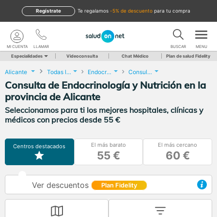
Regístrate
te regalamos
-5% de descuento
para tu compra
MI CUENTA
LLAMAR
BUSCAR
MENU
Especialidades
Videoconsulta
Chat Médico
Plan de salud Fidelity
Alicante
Todas las localidades
Endocrinología y Nutrición
Consulta de Endocrinología y Nutrición
Consulta de Endocrinología y Nutrición en la
provincia de Alicante
Seleccionamos para ti los mejores hospitales, clínicas y
médicos con precios desde 55 €
El más barato
El más cercano
Centros destacados
55 €
60 €
Ver descuentos
Plan Fidelity