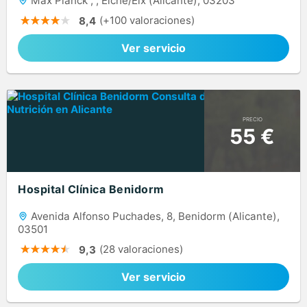
Max Planck , , Elche/Elx (Alicante), 03203
(+100 valoraciones)
8,4
Ver servicio
PRECIO
55 €
Hospital Clínica Benidorm
Avenida Alfonso Puchades, 8, Benidorm (Alicante),
03501
(28 valoraciones)
9,3
Ver servicio