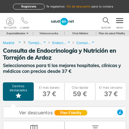
Regístrate
te regalamos
-5% de descuento
para tu compra
MI CUENTA
LLAMAR
BUSCAR
MENU
Especialidades
Videoconsulta
Chat Médico
Plan de salud Fidelity
Madrid
Torrejón de Ardoz
Endocrinología y Nutrición
Consulta de Endocrinología y Nutrición
Consulta de Endocrinología y Nutrición en
Torrejón de Ardoz
Seleccionamos para ti los mejores hospitales, clínicas y
médicos con precios desde 37 €
Centros
El más barato
Cita rápida
El más cercano
destacados
37 €
59 €
37 €
Ver descuentos
Plan Fidelity