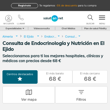
Regístrate
te regalamos
-5% de descuento
para tu compra
MI CUENTA
LLAMAR
BUSCAR
MENU
Especialidades
Videoconsulta
Chat Médico
Plan de salud Fidelity
Almeria
El Ejido
Endocrinología y Nutrición
Consulta de Endocrinología y Nutrición
Consulta de Endocrinología y Nutrición en El
Ejido
Seleccionamos para ti los mejores hospitales, clínicas y
médicos con precios desde 68 €
El más barato
El más cercano
Centros destacados
68 €
68 €
Ver mapa
Filtros