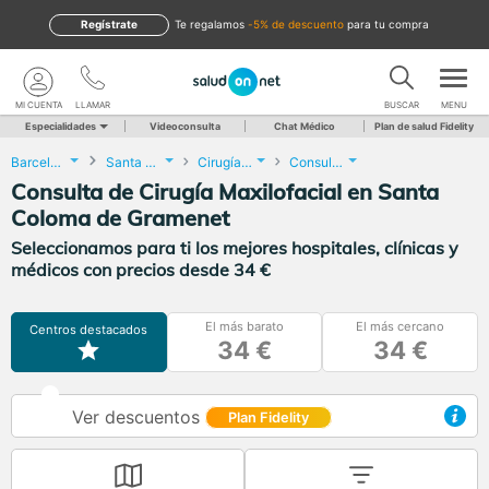
Regístrate
te regalamos
-5% de descuento
para tu compra
MI CUENTA
LLAMAR
BUSCAR
MENU
Especialidades
Videoconsulta
Chat Médico
Plan de salud Fidelity
Barcelona
Santa Coloma de Gramenet
Cirugía Maxilofacial
Consulta de Cirugía Maxilofacial
Consulta de Cirugía Maxilofacial en Santa
Coloma de Gramenet
Seleccionamos para ti los mejores hospitales, clínicas y
médicos con precios desde 34 €
El más barato
El más cercano
Centros destacados
34 €
34 €
Ver descuentos
Plan Fidelity