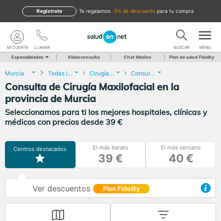
Regístrate
te regalamos
-5% de descuento
para tu compra
MI CUENTA
LLAMAR
BUSCAR
MENU
Especialidades
Videoconsulta
Chat Médico
Plan de salud Fidelity
Murcia
Todas las localidades
Cirugía Maxilofacial
Consulta de Cirugía Maxilofacial
Consulta de Cirugía Maxilofacial en la
provincia de Murcia
Seleccionamos para ti los mejores hospitales, clínicas y
médicos con precios desde 39 €
El más barato
El más cercano
Centros destacados
39 €
40 €
Ver descuentos
Plan Fidelity