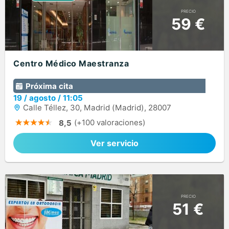
PRECIO
59 €
Centro Médico Maestranza
Próxima cita
19
/
agosto
/
11:05
Calle Téllez, 30, Madrid (Madrid), 28007
(+100 valoraciones)
8,5
Ver servicio
PRECIO
51 €