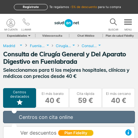
Regístrate
te regalamos
-5% de descuento
para tu compra
MI CUENTA
LLAMAR
BUSCAR
MENU
Especialidades
Videoconsulta
Chat Médico
Plan de salud Fidelity
Madrid
Fuenlabrada
Cirugía General y Del Aparato Digestivo
Consulta de Cirugía General y Del Aparato Digestivo
Consulta de Cirugía General y Del Aparato
Digestivo en Fuenlabrada
Seleccionamos para ti los mejores hospitales, clínicas y
médicos con precios desde 40 €
Centros
El más barato
Cita rápida
El más cercano
destacados
40 €
59 €
40 €
Centros con cita online
Ver descuentos
Plan Fidelity