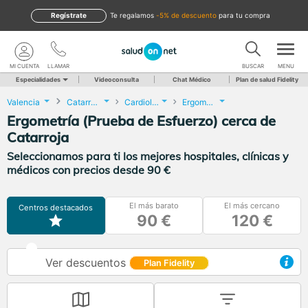
Regístrate
te regalamos
-5% de descuento
para tu compra
MI CUENTA
LLAMAR
BUSCAR
MENU
Especialidades
Videoconsulta
Chat Médico
Plan de salud Fidelity
Valencia
Catarroja
Cardiología
Ergometría (Prueba de Esfuerzo)
Ergometría (Prueba de Esfuerzo) cerca de
Catarroja
Seleccionamos para ti los mejores hospitales, clínicas y
médicos con precios desde 90 €
El más barato
El más cercano
Centros destacados
90 €
120 €
Ver descuentos
Plan Fidelity