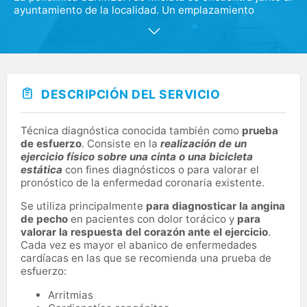
ayuntamiento de la localidad. Un emplazamiento
privilegiado de unos 3.000 metros cuadrados dedicados
a todas las áreas de la salud. En las policlínicas de
SERMESA se ofrece una atención médica personalizada
y de calidad permitiendo dar un servicio integral para
mejorar la salud de toda la familia
DESCRIPCIÓN DEL SERVICIO
Técnica diagnóstica conocida también como
prueba
de esfuerzo
. Consiste en la
realización de un
ejercicio físico sobre una cinta o una bicicleta
estática
con fines diagnósticos o para valorar el
pronóstico de la enfermedad coronaria existente.
Se utiliza principalmente
para diagnosticar la angina
de pecho
en pacientes con dolor torácico y
para
valorar la respuesta del corazón ante el ejercicio
.
Cada vez es mayor el abanico de enfermedades
cardíacas en las que se recomienda una prueba de
esfuerzo:
Arritmias