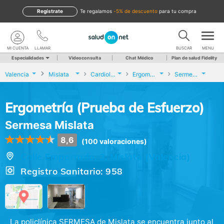
Regístrate
te regalamos
-5% de descuento
para tu compra
MI CUENTA
LLAMAR
BUSCAR
MENU
Especialidades
Videoconsulta
Chat Médico
Plan de salud Fidelity
Valencia
Mislata
Cardiología
Ergometría (Prueba de Esfuerzo)
Sermesa Mislata
Ergometría (Prueba de Esfuerzo)
Sermesa Mislata
8,6
(100 valoraciones)
Calle Emparrado, 3, Mislata (Valencia)
Registro Sanitario: 958
La policlínica SERMESA de Mislata se encuentra junto al