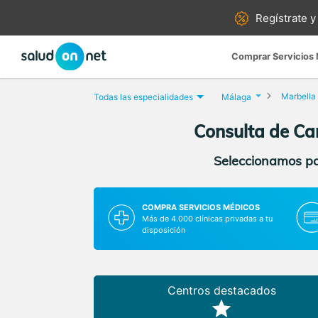
Regístrate y
Comprar Servicios
Marbella
Todas las especialidades
Málaga
Consulta de Car
Seleccionamos par
COMPRA SERVICIOS MÉDICOS
Más de 4.000 clínicas privadas a tu
disposición
Centros destacados