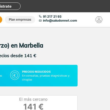
ístrate
91 217 21 93
Plan empresas
info@saludonnet.com
rzo) en Marbella
recios desde 141 €
PRECIOS REDUCIDOS
as
En consultas, pruebas diagnósticas y
cirugías
El más cercano
141 €