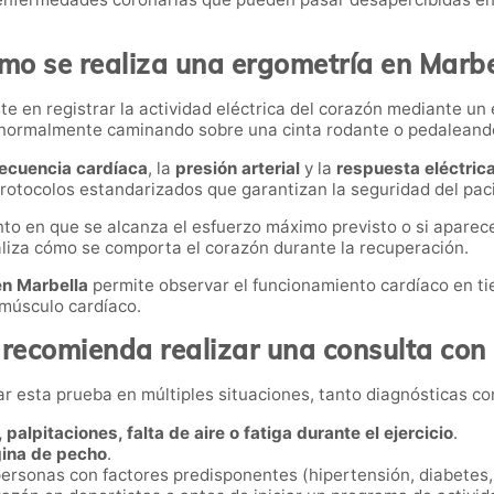
mo se realiza una ergometría en Marbe
te en registrar la actividad eléctrica del corazón mediante u
o, normalmente caminando sobre una cinta rodante o pedaleando
recuencia cardíaca
, la
presión arterial
y la
respuesta eléctric
otocolos estandarizados que garantizan la seguridad del pac
nto en que se alcanza el esfuerzo máximo previsto o si apare
aliza cómo se comporta el corazón durante la recuperación.
en Marbella
permite observar el funcionamiento cardíaco en ti
 músculo cardíaco.
recomienda realizar una consulta con
esta prueba en múltiples situaciones, tanto diagnósticas com
 palpitaciones, falta de aire o fatiga durante el ejercicio
.
ina de pecho
.
ersonas con factores predisponentes (hipertensión, diabetes, 