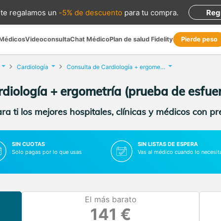
te regalamos
un
-5% de descuento
para tu compra
.
Reg
 Médicos
Videoconsulta
Chat Médico
Plan de salud Fidelity
Pierde peso
Cardiología
Consulta de Cardiología + ergometría (prueba de esfuerzo)
diología + ergometría (prueba de esfue
a ti los mejores hospitales, clínicas y médicos con p
SIN CUOTAS
SIN LISTAS DE ESPERA
Solo pagas por lo que usas
Vas al médico cuando lo necesit
El más barato
141 €