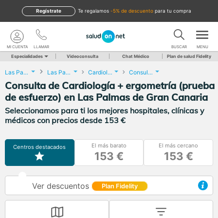
Regístrate
te regalamos
-5% de descuento
para tu compra
MI CUENTA
LLAMAR
BUSCAR
MENU
Especialidades
Videoconsulta
Chat Médico
Plan de salud Fidelity
Las Palmas
Las Palmas de Gran Canaria
Cardiología
Consulta de Cardiología + ergometría (prueba de esfuerzo)
Consulta de Cardiología + ergometría (prueba
de esfuerzo) en Las Palmas de Gran Canaria
Seleccionamos para ti los mejores hospitales, clínicas y
médicos con precios desde 153 €
El más barato
El más cercano
Centros destacados
153 €
153 €
Ver descuentos
Plan Fidelity