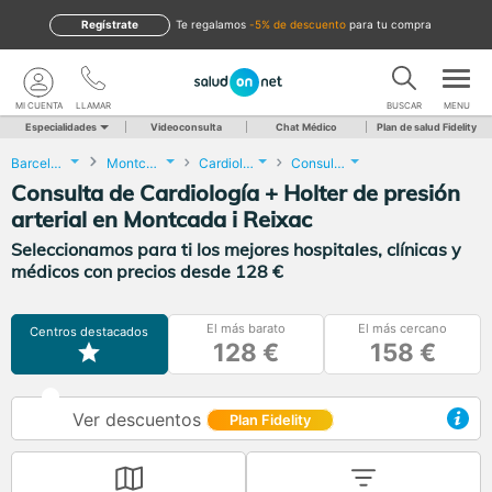
Regístrate
te regalamos
-5% de descuento
para tu compra
MI CUENTA
LLAMAR
BUSCAR
MENU
Especialidades
Videoconsulta
Chat Médico
Plan de salud Fidelity
Barcelona
Montcada i Reixac
Cardiología
Consulta de Cardiología + Holter de presión arterial
Consulta de Cardiología + Holter de presión
arterial en Montcada i Reixac
Seleccionamos para ti los mejores hospitales, clínicas y
médicos con precios desde 128 €
El más barato
El más cercano
Centros destacados
128 €
158 €
Ver descuentos
Plan Fidelity