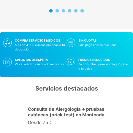
COMPRA SERVICIOS MÉDICOS
SIN CUOTAS
Más de 4.000 clínicas privadas a tu
Solo pagas por lo que usas
disposición
SIN LISTAS DE ESPERA
PRECIOS REDUCIDOS
Vas al médico cuando lo necesitas
En consultas, pruebas diagnósticas
y cirugías
Servicios destacados
Consulta de Cardiología en
Montcada i Reixac
Desde 34 €