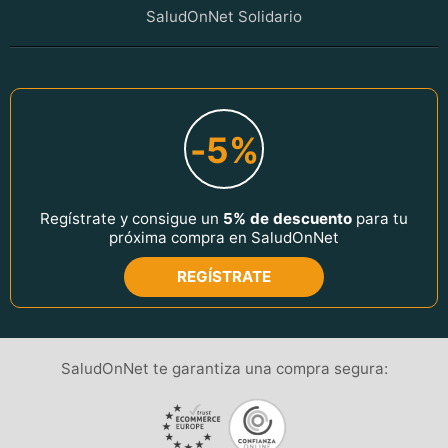
SaludOnNet Solidario
-5%
Regístrate y consigue un
5% de descuento
para tu
próxima compra en SaludOnNet
REGÍSTRATE
SaludOnNet te garantiza una compra segura: