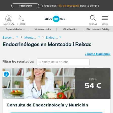
Regístrate
te regalamos
-5% de descuento
para tu compra
MI CUENTA
LLAMAR
BUSCAR
MENU
Especialidades
Videoconsulta
Chat Médico
Plan de salud Fidelity
Barcelona
Montcada i Reixac
Endocrinología y Nutrición
Endocrinólogos en Montcada i Reixac
¿Cómo funciona?
Filtrar los resultados:
PRECIO
54 €
Consulta de Endocrinología y Nutrición