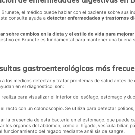
ción de enfermedades digestivas en 
n Brunete, el médico puede hablar con el paciente sobre sus i
 Esta consulta ayuda a
detectar enfermedades y trastornos dig
ar sobre cambios en la dieta y el estilo de vida para mejorar 
igestivo en Brunete es fundamental para mantener una buena s
sultas gastroenterológicas más frecue
 a los médicos detectar y tratar problemas de salud antes de 
yudan en el diagnóstico, son:
 realiza para visualizar el interior del esófago, estómago y du
y el recto con un colonoscopio. Se utiliza para detectar pólipo
tar la presencia de esta bacteria en el estómago, que puede cau
zar los órganos del abdomen, como el hígado, vesícula biliar, 
l funcionamiento del hígado mediante análisis de sangre.