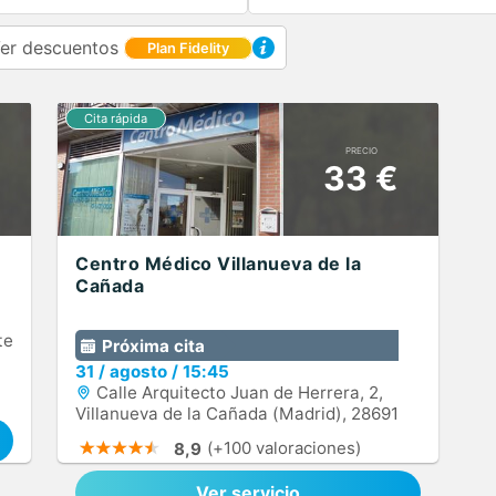
er descuentos
Plan Fidelity
PRECIO
33 €
Centro Médico Villanueva de la
Cañada
te
Próxima cita
31
/
agosto
/
15:45
Calle Arquitecto Juan de Herrera, 2,
Villanueva de la Cañada (Madrid), 28691
(+100 valoraciones)
8,9
Ver servicio