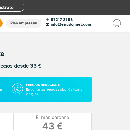
ístrate
91 217 21 93
Plan empresas
info@saludonnet.com
te
recios desde 33 €
PRECIOS REDUCIDOS
as
En consultas, pruebas diagnósticas y
cirugías
El más cercano
43 €