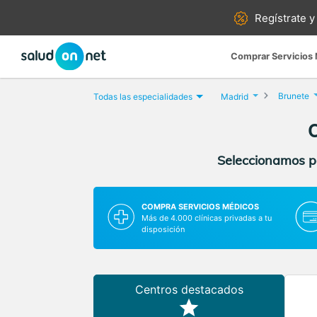
Regístrate y
Comprar Servicios
Brunete
Todas las especialidades
Madrid
C
Seleccionamos pa
COMPRA SERVICIOS MÉDICOS
Más de 4.000 clínicas privadas a tu
disposición
Centros destacados