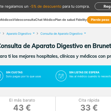
te regalamos
un
-5% de descuento
para tu compra
.
Reg
 Médicos
Videoconsulta
Chat Médico
Plan de salud Fidelity
Pierde peso
Aparato Digestivo
Consulta de Aparato Digestivo
onsulta de Aparato Digestivo en Brune
ra ti los mejores hospitales, clínicas y médicos con p
SIN CUOTAS
SIN LISTAS DE ESPERA
Solo pagas por lo que usas
Vas al médico cuando lo necesit
El más barato
Cita rápida
43 €
33 €