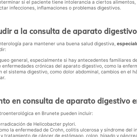
eterminar si el paciente tiene intolerancia a ciertos alimentos,
tar infecciones, inflamaciones o problemas digestivos.
dir a la consulta de aparato digestivo
nterología para mantener una buena salud digestiva,
especial
ir:
queo general, especialmente si hay antecedentes familiares d
de enfermedades crónicas del aparato digestivo, como la enferm
el sistema digestivo, como dolor abdominal, cambios en el háb
ar.
to en consulta de aparato digestivo 
troenterológica en Brunete pueden incluir:
erradicación de Helicobacter pylori.
como la enfermedad de Crohn, colitis ulcerosa y síndrome del int
 y tratamiento de cáncer de estómago, colon, hígado y páncre