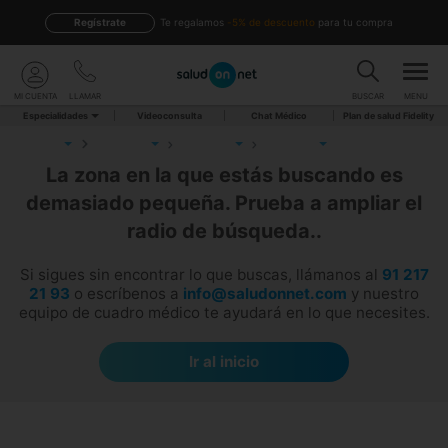
Regístrate
te regalamos
-5% de descuento
para tu compra
MI CUENTA
LLAMAR
BUSCAR
MENU
Especialidades
Videoconsulta
Chat Médico
Plan de salud Fidelity
La zona en la que estás buscando es
demasiado pequeña. Prueba a ampliar el
radio de búsqueda..
Si sigues sin encontrar lo que buscas, llámanos al
91 217
21 93
o escríbenos a
info@saludonnet.com
y nuestro
equipo de cuadro médico te ayudará en lo que necesites.
Ir al inicio