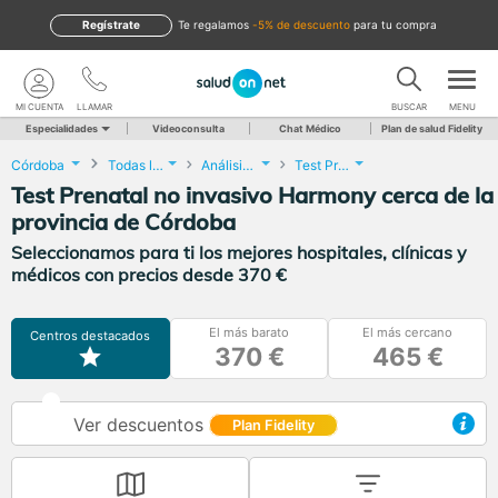
Regístrate
te regalamos
-5% de descuento
para tu compra
MI CUENTA
LLAMAR
BUSCAR
MENU
Especialidades
Videoconsulta
Chat Médico
Plan de salud Fidelity
Córdoba
Todas las localidades
Análisis Clínicos
Test Prenatal no invasivo Harmony
Test Prenatal no invasivo Harmony cerca de la
provincia de Córdoba
Seleccionamos para ti los mejores hospitales, clínicas y
médicos con precios desde 370 €
El más barato
El más cercano
Centros destacados
370 €
465 €
Ver descuentos
Plan Fidelity