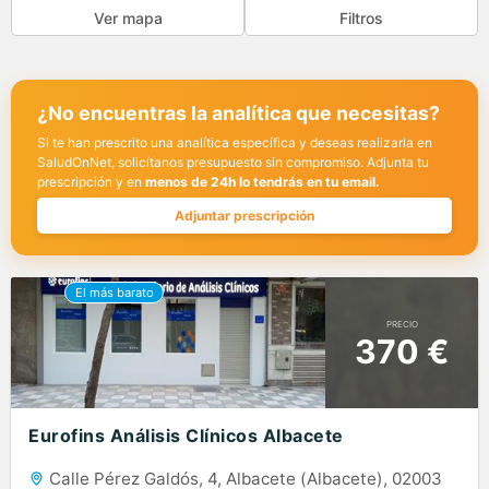
Ver mapa
Filtros
¿No encuentras la analítica que necesitas?
Si te han prescrito una analítica específica y deseas realizarla en
SaludOnNet, solicítanos presupuesto sin compromiso. Adjunta tu
prescripción y en
menos de 24h lo tendrás en tu email.
Adjuntar prescripción
PRECIO
370 €
Eurofins Análisis Clínicos Albacete
Calle Pérez Galdós, 4, Albacete (Albacete), 02003